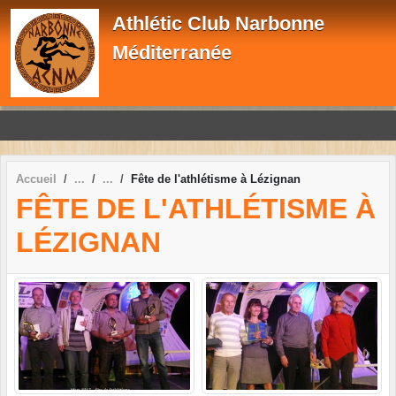
Panneau de gestion des cookies
Athlétic Club Narbonne
Méditerranée
Accueil
Fête de l'athlétisme à Lézignan
FÊTE DE L'ATHLÉTISME À
LÉZIGNAN