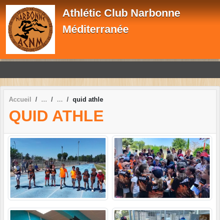
Panneau de gestion des cookies
Athlétic Club Narbonne
Méditerranée
Accueil
quid athle
QUID ATHLE