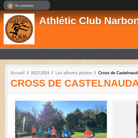
Panneau de gestion des cookies
Se connecter
Athlétic Club Narbo
Accueil
2023-2024
Les albums photos
Cross de Castelnaud
CROSS DE CASTELNAUD