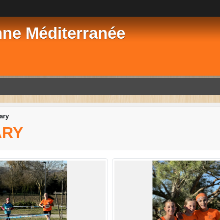
nne Méditerranée
ary
ARY