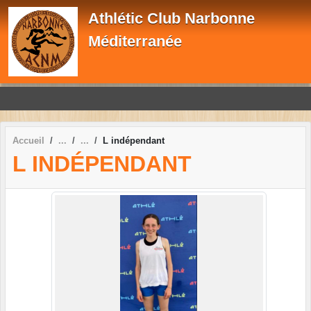
Panneau de gestion des cookies
Athlétic Club Narbonne
Méditerranée
Accueil
L indépendant
L INDÉPENDANT