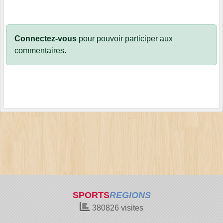
Connectez-vous
pour pouvoir participer aux
commentaires.
SPORTS
REGIONS
380826
visites