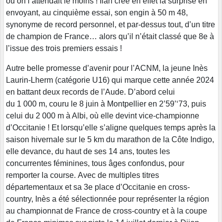
où on l’attendait le moins ! Ilan crée en effet la surprise en
envoyant, au cinquième essai, son engin à 50 m 48,
synonyme de record personnel, et par-dessus tout, d’un titre
de champion de France… alors qu’il n’était classé que 8e à
l’issue des trois premiers essais !
Autre belle promesse d’avenir pour l’ACNM, la jeune Inès
Laurin-Lherm (catégorie U16) qui marque cette année 2024
en battant deux records de l’Aude. D’abord celui
du 1 000 m, couru le 8 juin à Montpellier en 2’59’‘73, puis
celui du 2 000 m à Albi, où elle devint vice-championne
d’Occitanie ! Et lorsqu’elle s’aligne quelques temps après la
saison hivernale sur le 5 km du marathon de la Côte Indigo,
elle devance, du haut de ses 14 ans, toutes les
concurrentes féminines, tous âges confondus, pour
remporter la course. Avec de multiples titres
départementaux et sa 3e place d’Occitanie en cross-
country, Inès a été sélectionnée pour représenter la région
au championnat de France de cross-country et à la coupe