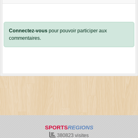
Connectez-vous
pour pouvoir participer aux
commentaires.
SPORTS
REGIONS
380823
visites