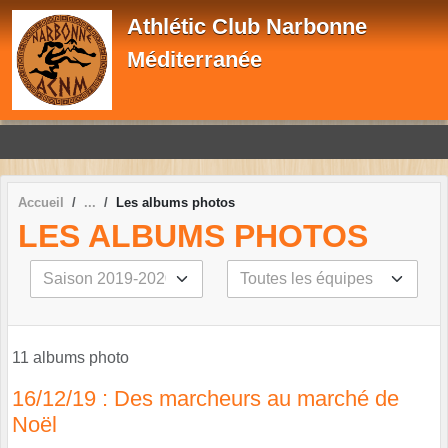
Panneau de gestion des cookies
Athlétic Club Narbonne
Méditerranée
Accueil
Les albums photos
LES ALBUMS PHOTOS
11 albums photo
16/12/19 : Des marcheurs au marché de
Noël