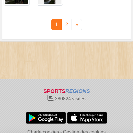
1
2
»
SPORTS
REGIONS
380824
visites
Charte cookies
Gestion des cookies